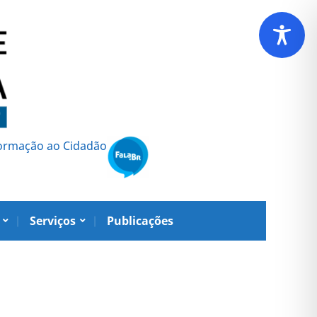
formação ao Cidadão
Serviços
Publicações