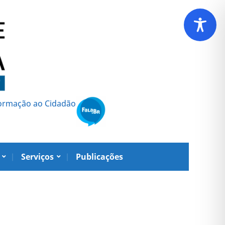
formação ao Cidadão
Serviços
Publicações