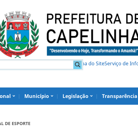
am
Política de Privacidade
Mapa do Site
Serviço de In
ional
Município
Legislação
Transparência
AL DE ESPORTE