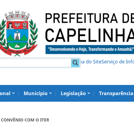
am
Política de Privacidade
Mapa do Site
Serviço de In
ional
Município
Legislação
Transparência
DE CONVÊNIO COM O ITER