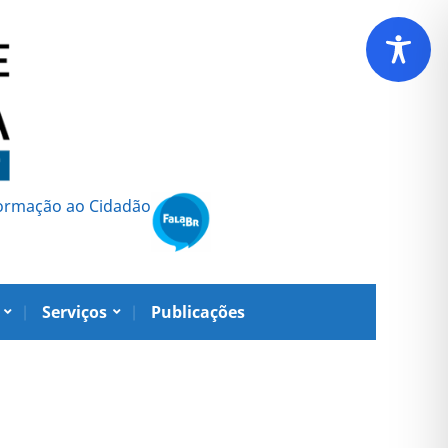
formação ao Cidadão
Serviços
Publicações