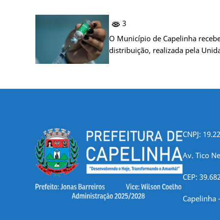
3
O Município de Capelinha recebe
distribuição, realizada pela Uni
CNPJ: 19.2
Av. Tico Ne
CEP: 39.68
Capelinha 