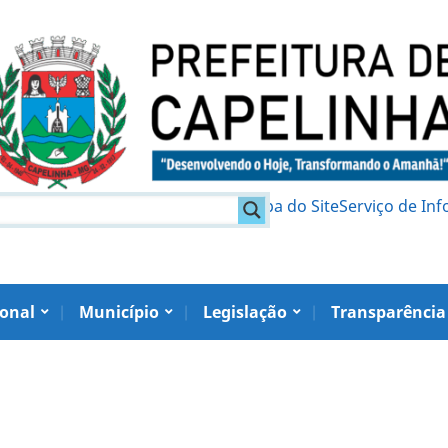
am
Política de Privacidade
Mapa do Site
Serviço de In
ional
Município
Legislação
Transparência