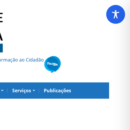
formação ao Cidadão
Serviços
Publicações