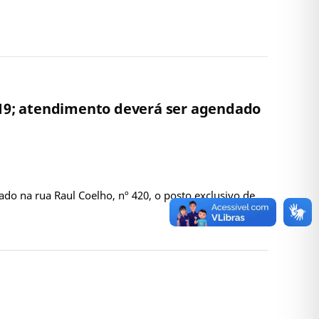
d-19; atendimento deverá ser agendado
do na rua Raul Coelho, nº 420, o posto exclusivo de