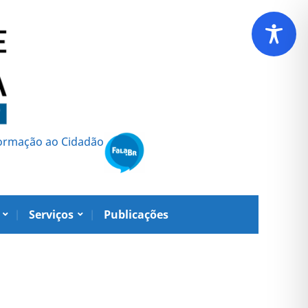
formação ao Cidadão
Serviços
Publicações