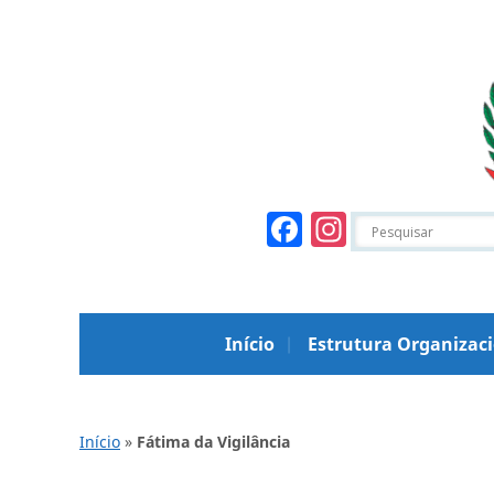
Facebook
Instagr
Início
Estrutura Organizac
Início
»
Fátima da Vigilância