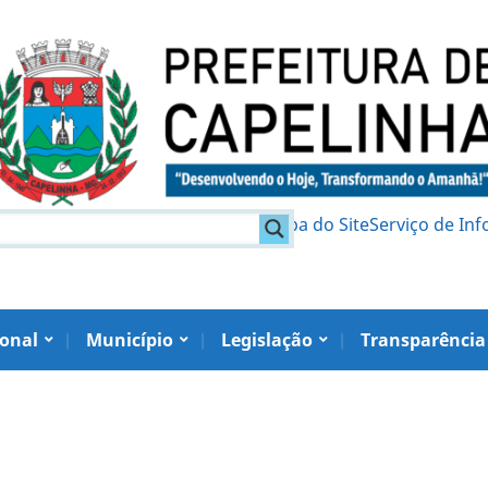
am
Política de Privacidade
Mapa do Site
Serviço de In
ional
Município
Legislação
Transparência