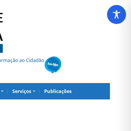
formação ao Cidadão
Serviços
Publicações