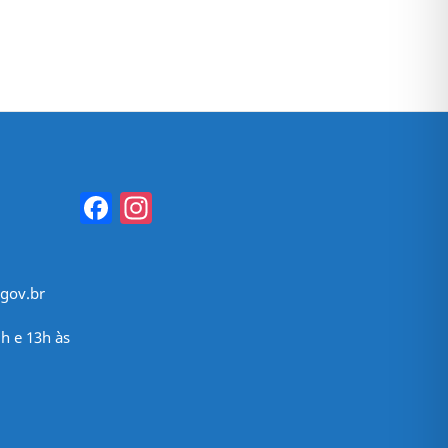
Facebook
Instagram
gov.br
h e 13h às