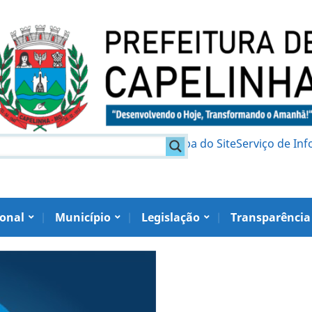
am
Política de Privacidade
Mapa do Site
Serviço de In
ional
Município
Legislação
Transparência