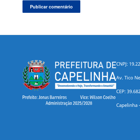
CNPJ: 19.2
Av. Tico Ne
CEP: 39.68
Capelinha 