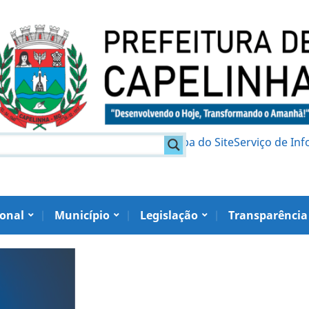
am
Política de Privacidade
Mapa do Site
Serviço de In
ional
Município
Legislação
Transparência