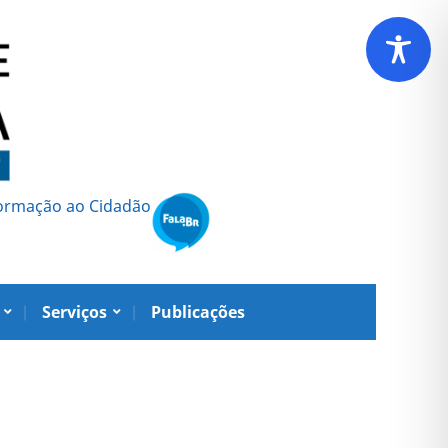
formação ao Cidadão
Serviços
Publicações