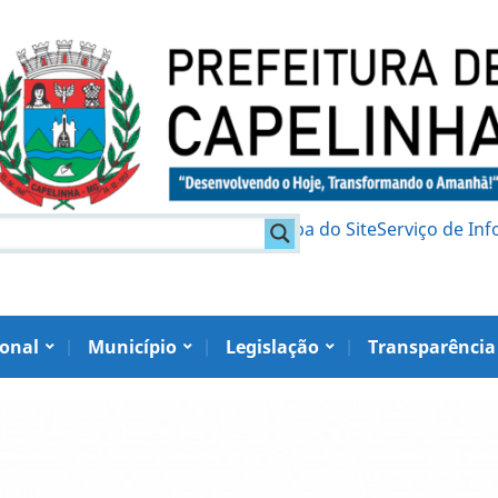
am
Política de Privacidade
Mapa do Site
Serviço de In
ional
Município
Legislação
Transparência