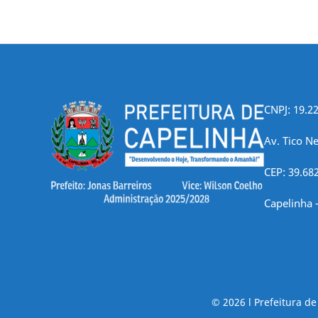
CNPJ: 19.2
Av. Tico Ne
CEP: 39.68
Capelinha 
© 2026 l Prefeitura d