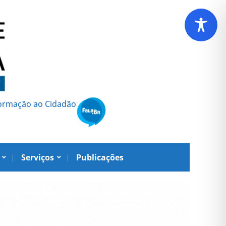
formação ao Cidadão
Serviços
Publicações