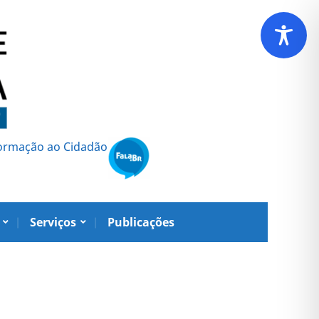
formação ao Cidadão
Serviços
Publicações