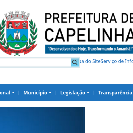
am
Política de Privacidade
Mapa do Site
Serviço de In
ional
Município
Legislação
Transparência