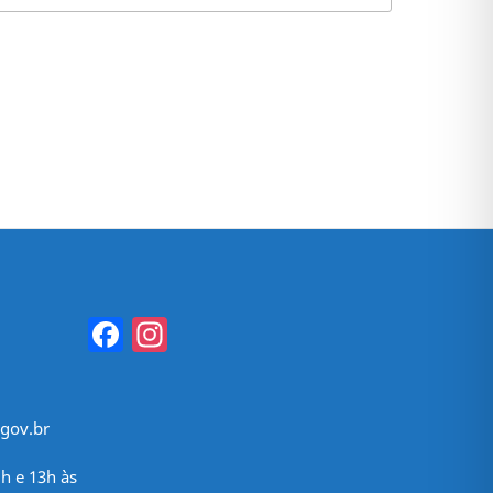
Facebook
Instagram
gov.br
h e 13h às