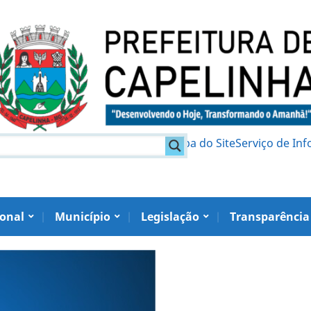
am
Política de Privacidade
Mapa do Site
Serviço de In
ional
Município
Legislação
Transparência