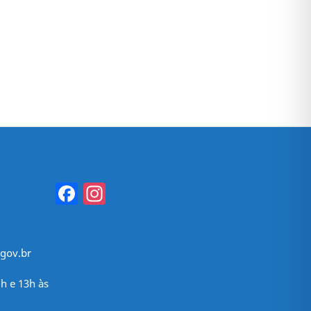
Facebook
Instagram
gov.br
h e 13h às