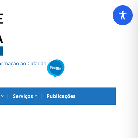
formação ao Cidadão
Serviços
Publicações