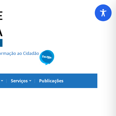
formação ao Cidadão
Serviços
Publicações