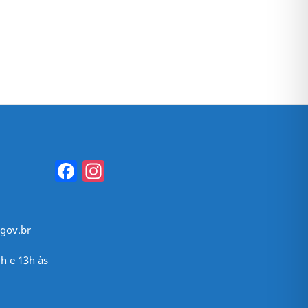
Facebook
Instagram
gov.br
h e 13h às