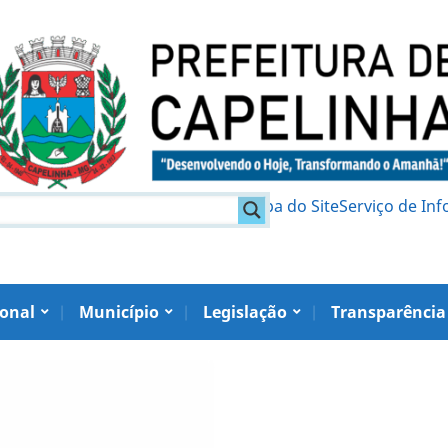
am
Política de Privacidade
Mapa do Site
Serviço de In
ional
Município
Legislação
Transparência