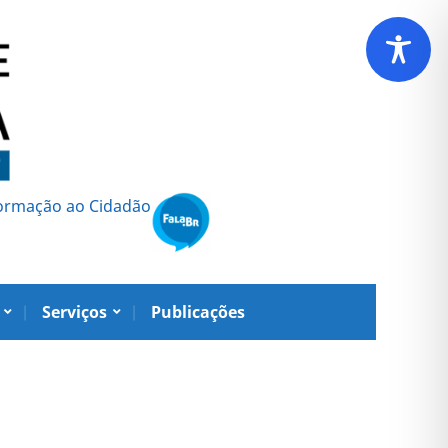
formação ao Cidadão
Serviços
Publicações