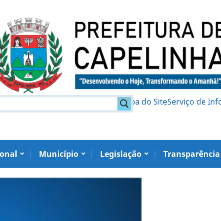
am
Política de Privacidade
Mapa do Site
Serviço de In
ional
Município
Legislação
Transparência