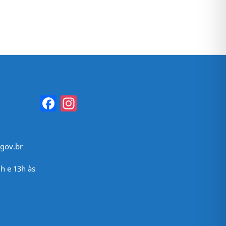
Facebook
Instagram
gov.br
h e 13h às