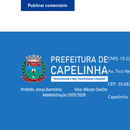
CNPJ: 19.2
Av. Tico Ne
CEP: 39.68
Capelinha 