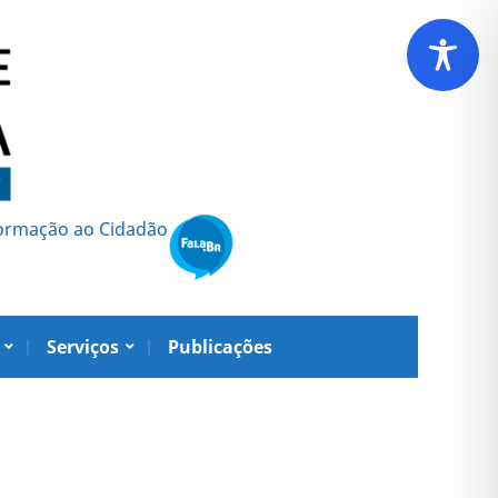
formação ao Cidadão
Serviços
Publicações