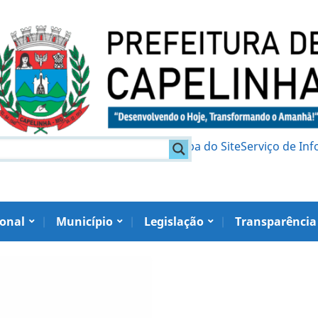
am
Política de Privacidade
Mapa do Site
Serviço de In
ional
Município
Legislação
Transparência