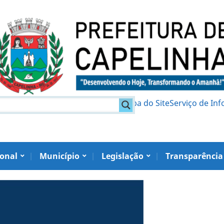
am
Política de Privacidade
Mapa do Site
Serviço de In
ional
Município
Legislação
Transparência