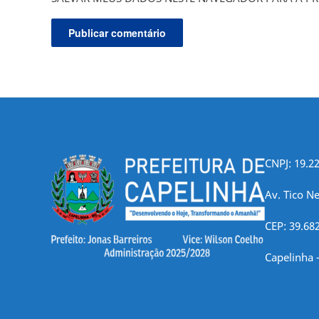
CNPJ: 19.2
Av. Tico Ne
CEP: 39.68
Capelinha 