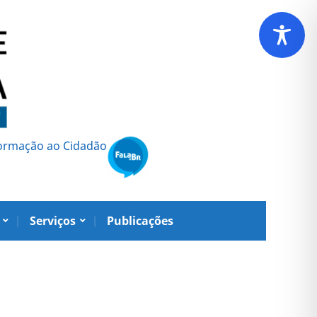
formação ao Cidadão
Serviços
Publicações