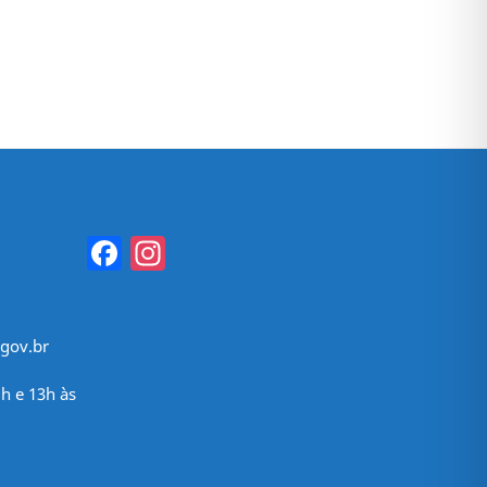
Facebook
Instagram
gov.br
h e 13h às