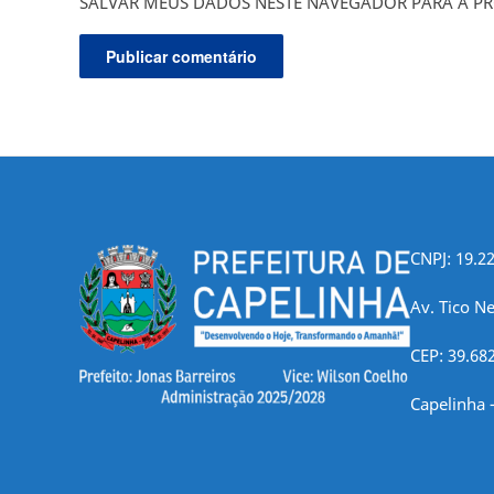
SALVAR MEUS DADOS NESTE NAVEGADOR PARA A PR
CNPJ: 19.2
Av. Tico Ne
CEP: 39.68
Capelinha 