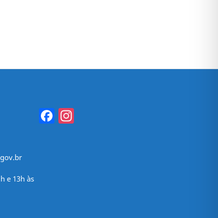
Facebook
Instagram
gov.br
h e 13h às