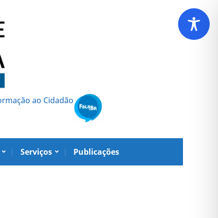
formação ao Cidadão
Serviços
Publicações