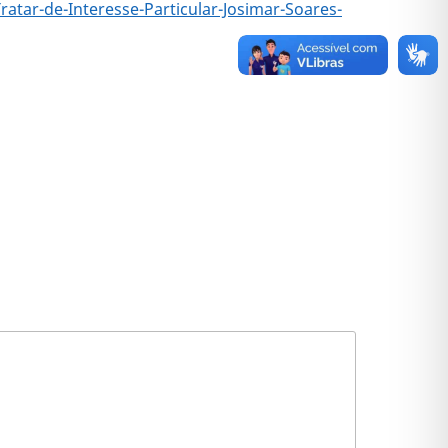
tar-de-Interesse-Particular-Josimar-Soares-