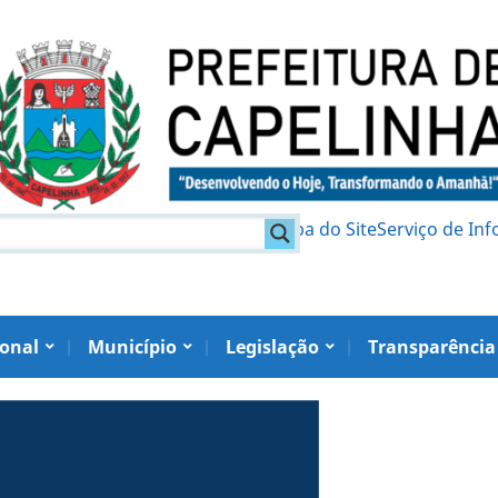
am
Política de Privacidade
Mapa do Site
Serviço de In
ional
Município
Legislação
Transparência