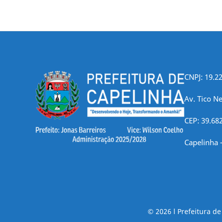
CNPJ: 19.2
Av. Tico Ne
CEP: 39.68
Capelinha 
© 2026 l Prefeitura d