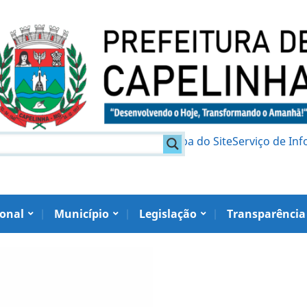
am
Política de Privacidade
Mapa do Site
Serviço de In
ional
Município
Legislação
Transparência