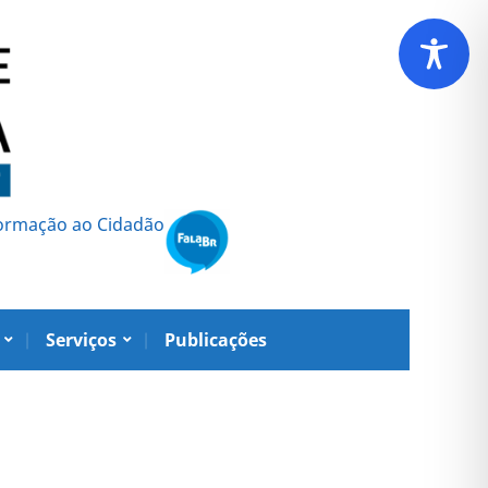
formação ao Cidadão
Serviços
Publicações