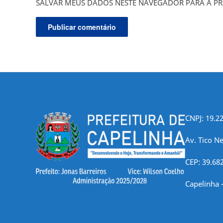
SALVAR MEUS DADOS NESTE NAVEGADOR PARA A PR
CNPJ: 19.2
Av. Tico Ne
CEP: 39.68
Capelinha 