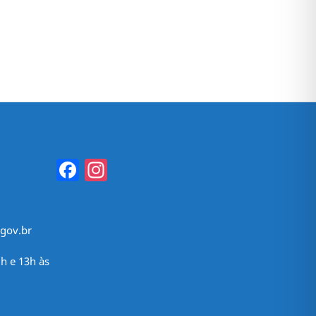
Facebook
Instagram
gov.br
h e 13h às