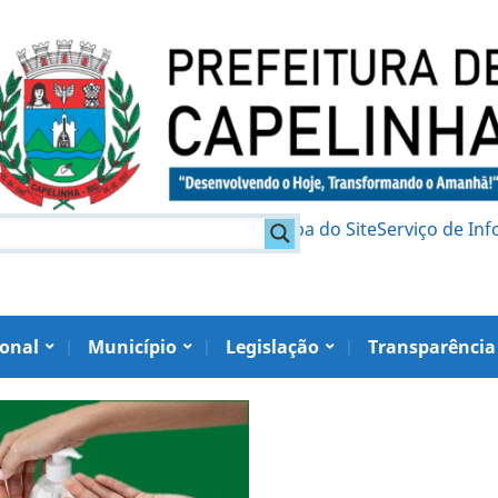
am
Política de Privacidade
Mapa do Site
Serviço de In
ional
Município
Legislação
Transparência