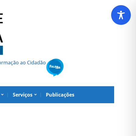
formação ao Cidadão
Serviços
Publicações