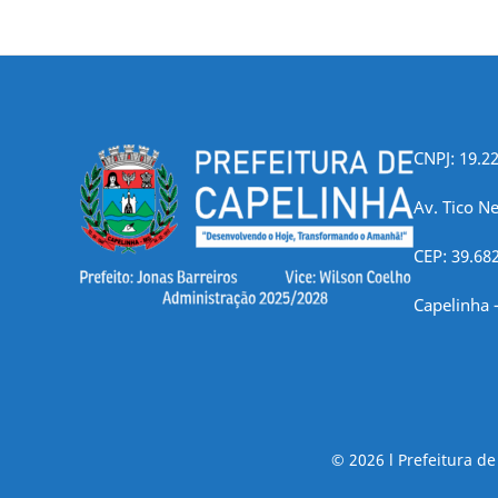
CNPJ: 19.2
Av. Tico Ne
CEP: 39.68
Capelinha 
© 2026 l Prefeitura d