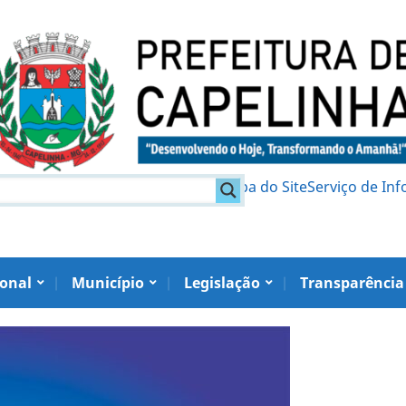
am
Política de Privacidade
Mapa do Site
Serviço de In
ional
Município
Legislação
Transparência