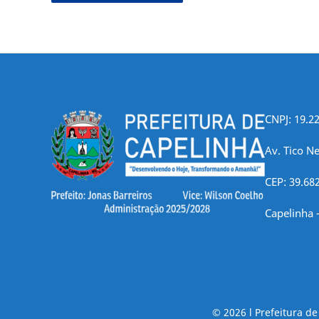
CNPJ: 19.2
Av. Tico Ne
CEP: 39.68
Capelinha 
© 2026 l Prefeitura d