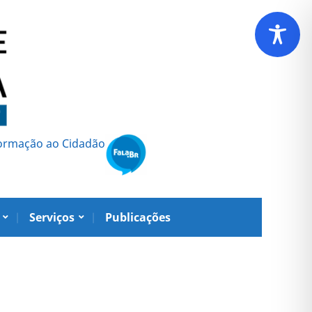
formação ao Cidadão
Serviços
Publicações