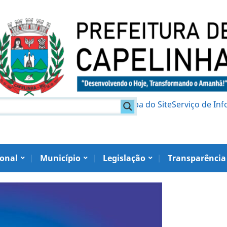
am
Política de Privacidade
Mapa do Site
Serviço de In
ional
Município
Legislação
Transparência