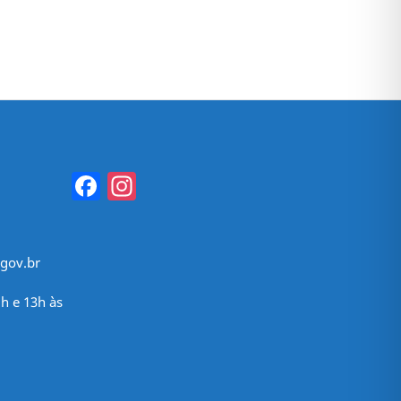
Facebook
Instagram
gov.br
h e 13h às