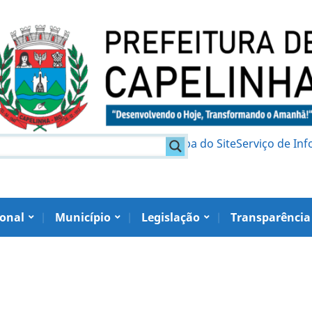
am
Política de Privacidade
Mapa do Site
Serviço de In
ional
Município
Legislação
Transparência