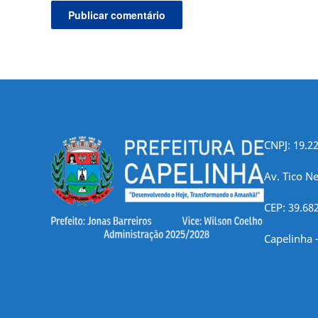
CNPJ: 19.2
Av. Tico Ne
CEP: 39.68
Capelinha 