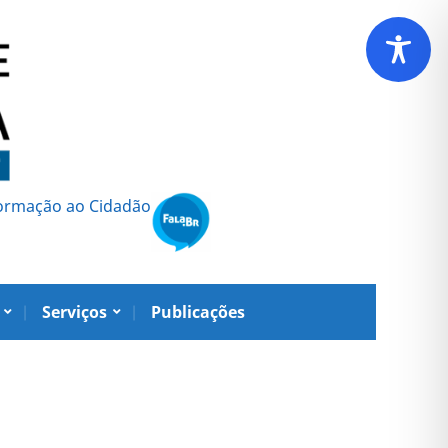
formação ao Cidadão
Serviços
Publicações