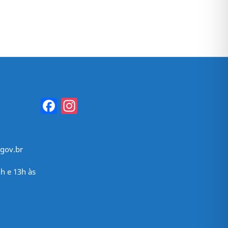
Facebook
Instagram
gov.br
h e 13h às