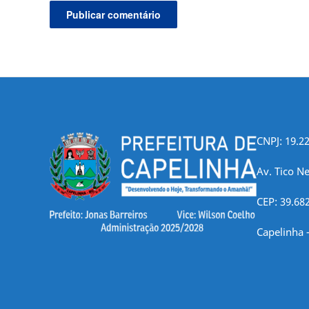
CNPJ: 19.2
Av. Tico Ne
CEP: 39.68
Capelinha 