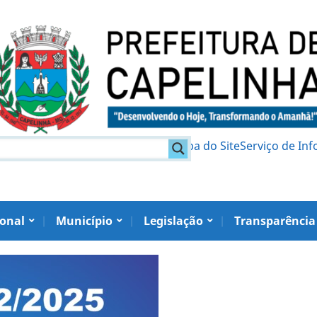
am
Política de Privacidade
Mapa do Site
Serviço de In
ional
Município
Legislação
Transparência