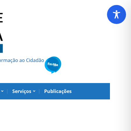
formação ao Cidadão
Serviços
Publicações