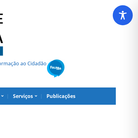
formação ao Cidadão
Serviços
Publicações