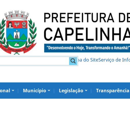
am
Política de Privacidade
Mapa do Site
Serviço de In
ional
Município
Legislação
Transparência