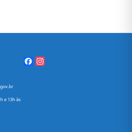
Facebook
Instagram
gov.br
h e 13h às