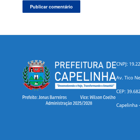
CNPJ: 19.2
Av. Tico Ne
CEP: 39.68
Capelinha 