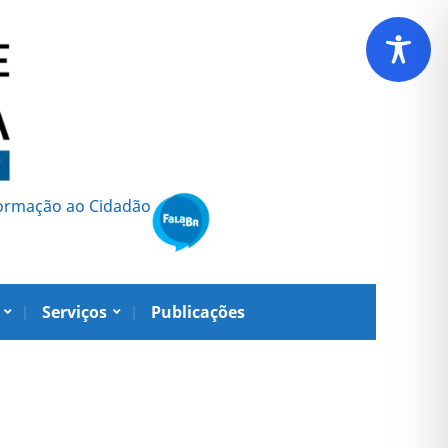
formação ao Cidadão
Serviços
Publicações