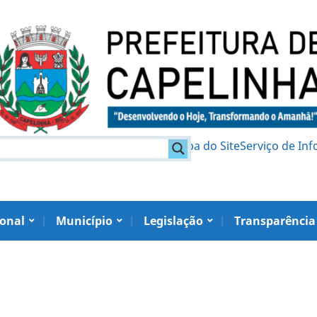
am
Política de Privacidade
Mapa do Site
Serviço de In
ional
Município
Legislação
Transparência