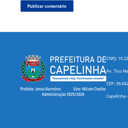
CNPJ: 19.2
Av. Tico Ne
CEP: 39.68
Capelinha 