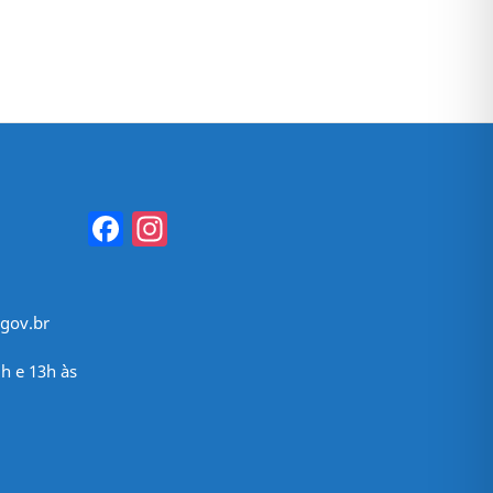
Facebook
Instagram
gov.br
h e 13h às