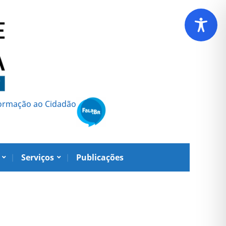
formação ao Cidadão
Serviços
Publicações