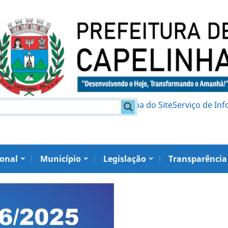
am
Política de Privacidade
Mapa do Site
Serviço de In
ional
Município
Legislação
Transparência