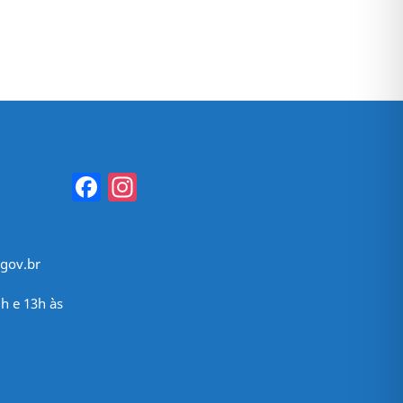
Facebook
Instagram
gov.br
h e 13h às