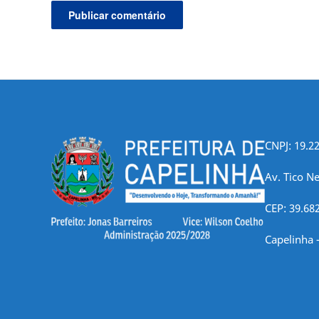
CNPJ: 19.2
Av. Tico Ne
CEP: 39.68
Capelinha 