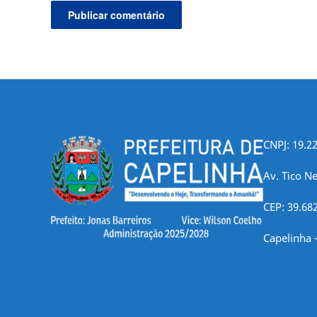
CNPJ: 19.2
Av. Tico Ne
CEP: 39.68
Capelinha 