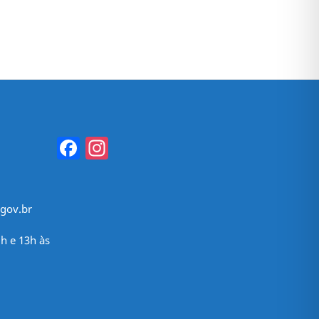
Facebook
Instagram
gov.br
h e 13h às