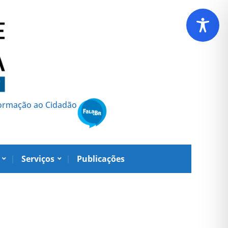
formação ao Cidadão
Serviços
Publicações