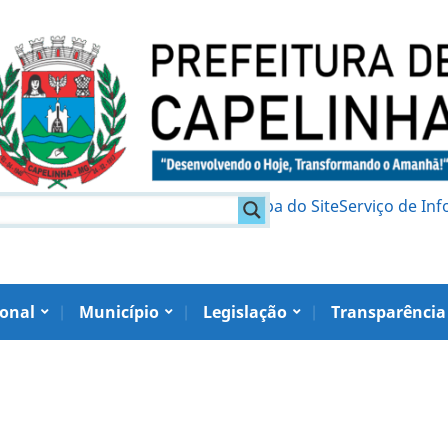
am
Política de Privacidade
Mapa do Site
Serviço de In
ional
Município
Legislação
Transparência