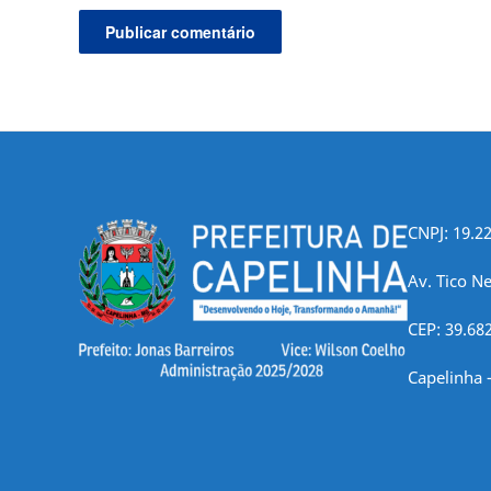
CNPJ: 19.2
Av. Tico Ne
CEP: 39.68
Capelinha 