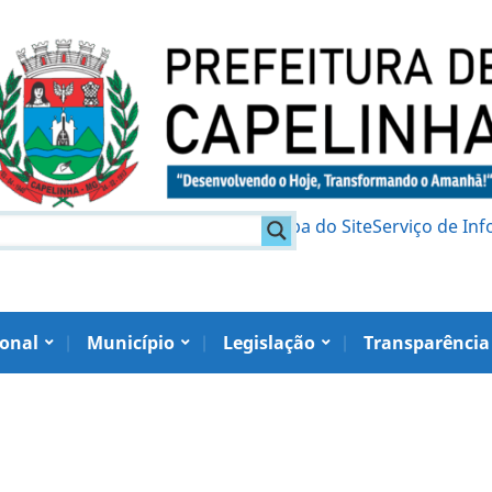
am
Política de Privacidade
Mapa do Site
Serviço de In
ional
Município
Legislação
Transparência