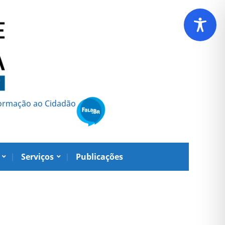
formação ao Cidadão
Serviços
Publicações