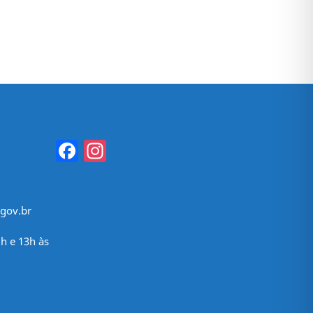
Facebook
Instagram
gov.br
h e 13h às