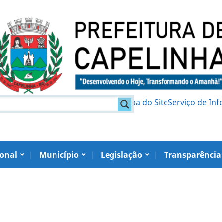
am
Política de Privacidade
Mapa do Site
Serviço de In
ional
Município
Legislação
Transparência