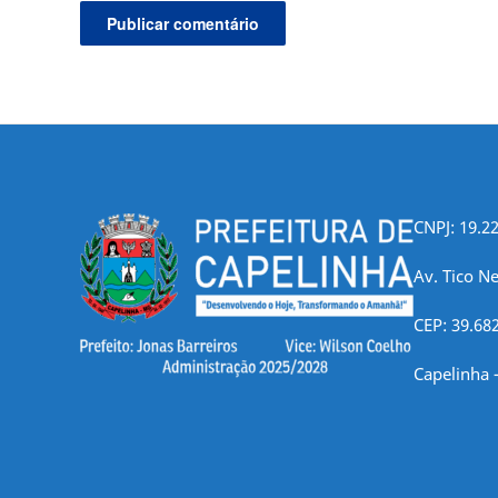
CNPJ: 19.2
Av. Tico Ne
CEP: 39.68
Capelinha 