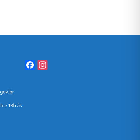
Facebook
Instagram
gov.br
h e 13h às