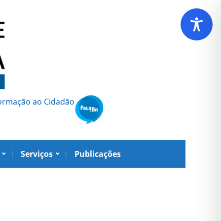
formação ao Cidadão
Serviços
Publicações