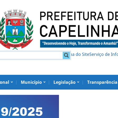
am
Política de Privacidade
Mapa do Site
Serviço de In
ional
Município
Legislação
Transparência