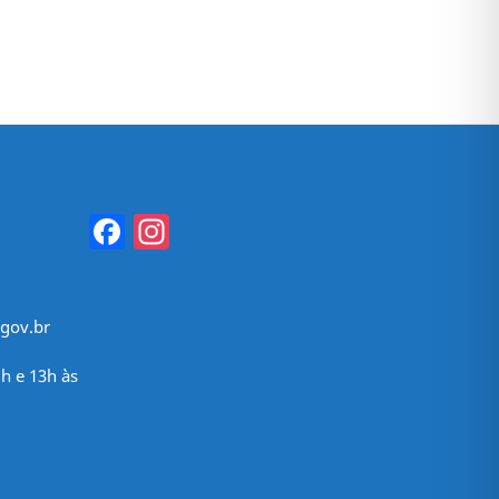
Facebook
Instagram
gov.br
h e 13h às