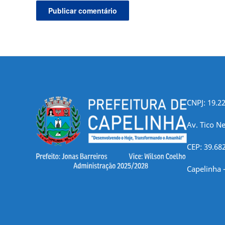
CNPJ: 19.2
Av. Tico Ne
CEP: 39.68
Capelinha 