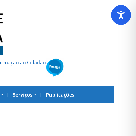
formação ao Cidadão
Serviços
Publicações