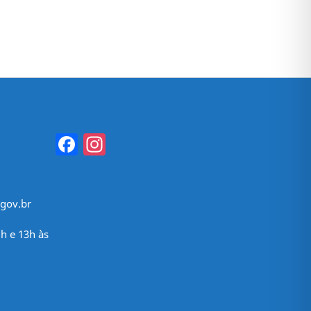
Facebook
Instagram
gov.br
h e 13h às