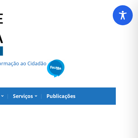
formação ao Cidadão
Serviços
Publicações