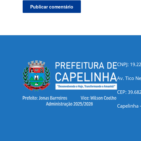
CNPJ: 19.2
Av. Tico Ne
CEP: 39.68
Capelinha 