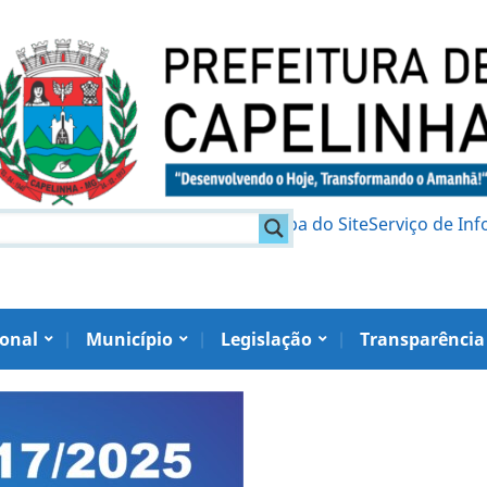
am
Política de Privacidade
Mapa do Site
Serviço de In
ional
Município
Legislação
Transparência