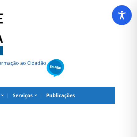
formação ao Cidadão
Serviços
Publicações