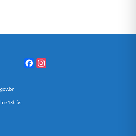
Facebook
Instagram
gov.br
h e 13h às