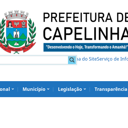
am
Política de Privacidade
Mapa do Site
Serviço de In
ional
Município
Legislação
Transparência