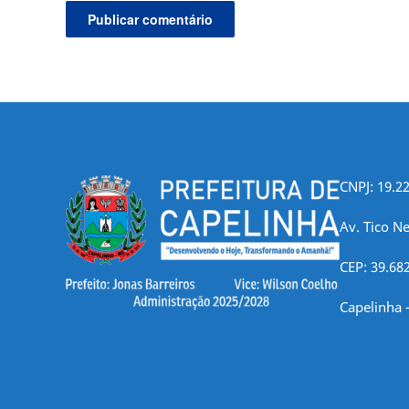
CNPJ: 19.2
Av. Tico Ne
CEP: 39.68
Capelinha 