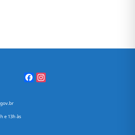
Facebook
Instagram
gov.br
h e 13h às