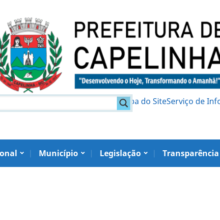
am
Política de Privacidade
Mapa do Site
Serviço de In
ional
Município
Legislação
Transparência