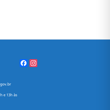
Facebook
Instagram
gov.br
h e 13h às