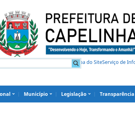
am
Política de Privacidade
Mapa do Site
Serviço de In
ional
Município
Legislação
Transparência