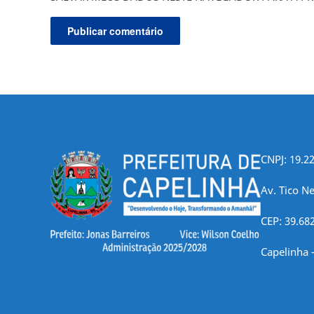
CNPJ: 19.2
Av. Tico Ne
CEP: 39.68
Capelinha 