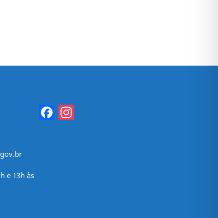
Facebook
Instagram
gov.br
h e 13h às