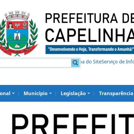
am
Política de Privacidade
Mapa do Site
Serviço de In
ional
Município
Legislação
Transparência