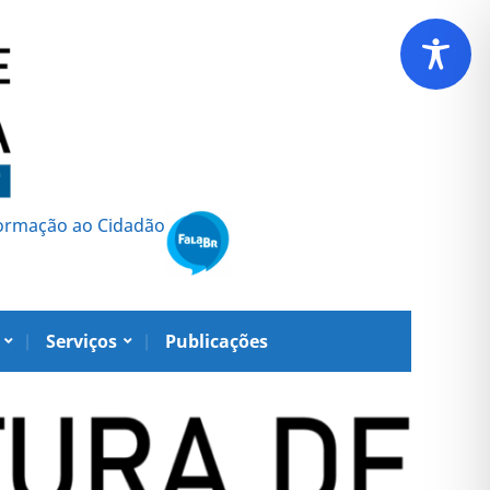
formação ao Cidadão
Serviços
Publicações