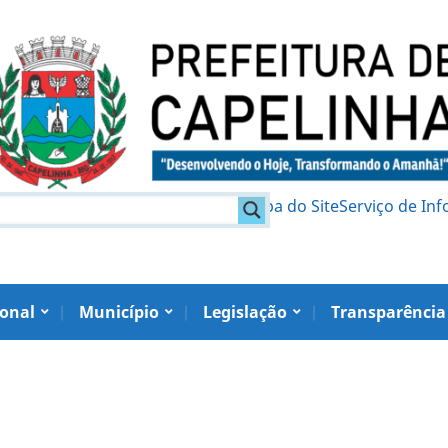
am
Política de Privacidade
Mapa do Site
Serviço de In
ional
Município
Legislação
Transparência