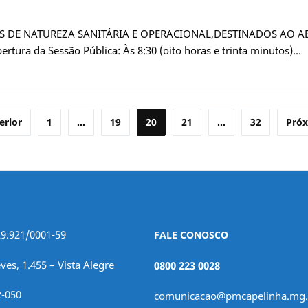
OS DE NATUREZA SANITÁRIA E OPERACIONAL,DESTINADOS AO 
ra da Sessão Pública: Às 8:30 (oito horas e trinta minutos)…
erior
1
…
19
20
21
…
32
Pró
29.921/0001-59
FALE CONOSCO
ves, 1.455 – Vista Alegre
0800 223 0028
2-050
comunicacao@pmcapelinha.mg.