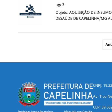
3
Objeto: AQUISIÇÃO DE INSUM
DESAÚDE DE CAPELINHA/MG Abertu
Paginação
Ant
de
posts
CNPJ: 19.2
Av. Tico Ne
CEP: 39.68