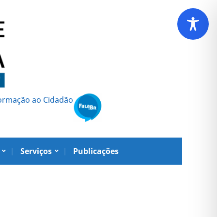
formação ao Cidadão
Serviços
Publicações