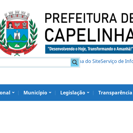
am
Política de Privacidade
Mapa do Site
Serviço de In
ional
Município
Legislação
Transparência