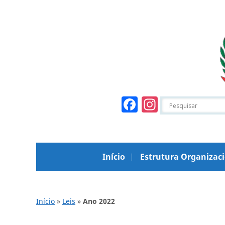
Facebook
Instagr
Início
Estrutura Organizac
Início
»
Leis
»
Ano 2022