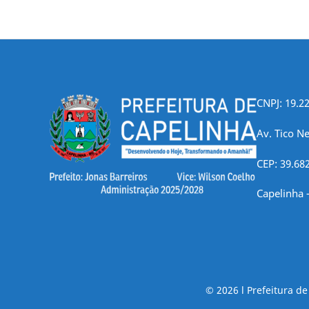
de
posts
CNPJ: 19.2
Av. Tico Ne
CEP: 39.68
Capelinha 
© 2026 l Prefeitura d