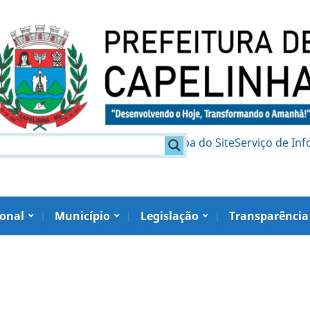
am
Política de Privacidade
Mapa do Site
Serviço de In
ional
Município
Legislação
Transparência