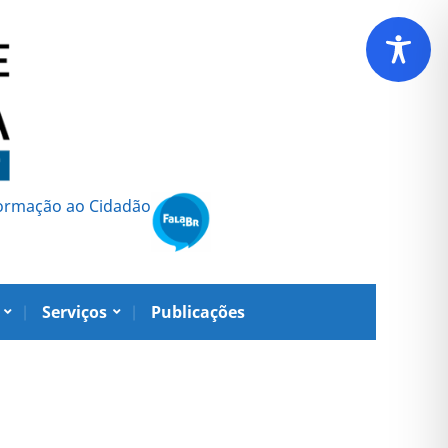
formação ao Cidadão
Serviços
Publicações