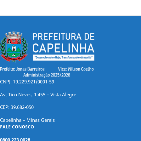
de
posts
CNPJ: 19.229.921/0001-59
Av. Tico Neves, 1.455 – Vista Alegre
CEP: 39.682-050
Capelinha – Minas Gerais
FALE CONOSCO
0800 223 0028