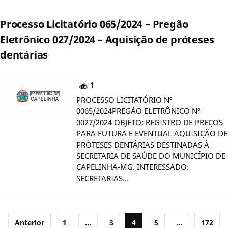
Processo Licitatório 065/2024 – Pregão
Eletrônico 027/2024 – Aquisição de próteses
dentárias
1
PROCESSO LICITATÓRIO Nº
0065/2024PREGÃO ELETRÔNICO Nº
0027/2024 OBJETO: REGISTRO DE PREÇOS
PARA FUTURA E EVENTUAL AQUISIÇÃO DE
PRÓTESES DENTÁRIAS DESTINADAS À
SECRETARIA DE SAÚDE DO MUNICÍPIO DE
CAPELINHA-MG. INTERESSADO:
SECRETARIAS…
Paginação
Anterior
1
…
3
4
5
…
172