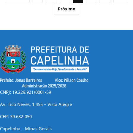
de
Próximo
posts
CNPJ: 19.229.921/0001-59
Av. Tico Neves, 1.455 – Vista Alegre
CEP: 39.682-050
Capelinha – Minas Gerais