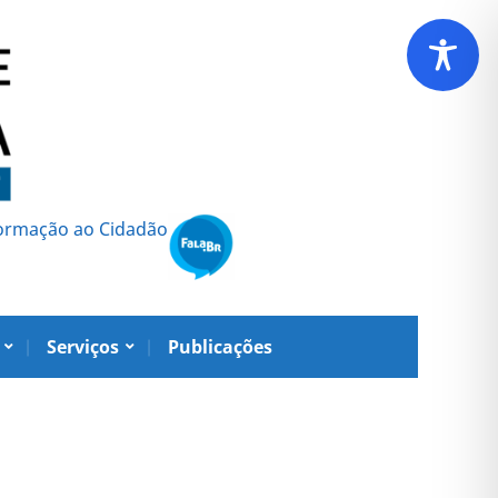
formação ao Cidadão
Serviços
Publicações