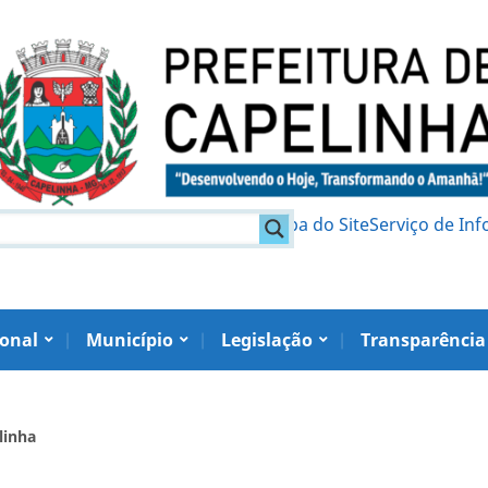
am
Política de Privacidade
Mapa do Site
Serviço de In
ional
Município
Legislação
Transparência
linha