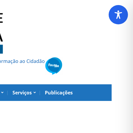
formação ao Cidadão
Serviços
Publicações