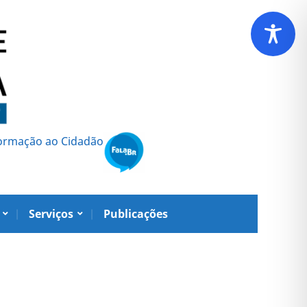
formação ao Cidadão
Serviços
Publicações