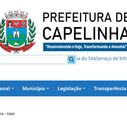
am
Política de Privacidade
Mapa do Site
Serviço de In
ional
Município
Legislação
Transparência
a - taxi