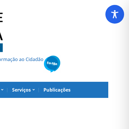
formação ao Cidadão
Serviços
Publicações