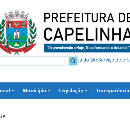
am
Política de Privacidade
Mapa do Site
Serviço de In
ional
Município
Legislação
Transparência
SEP