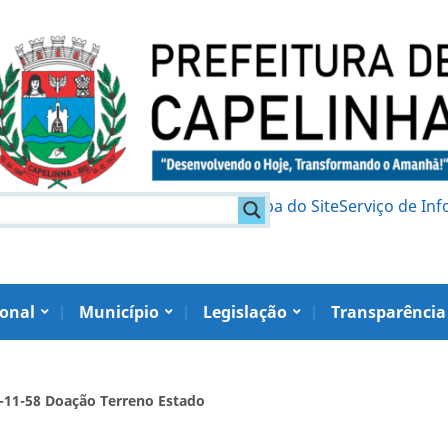
am
Política de Privacidade
Mapa do Site
Serviço de In
ional
Município
Legislação
Transparência
29-11-58 Doação Terreno Estado