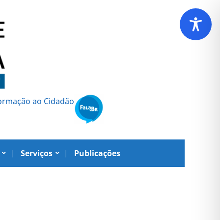
formação ao Cidadão
Serviços
Publicações