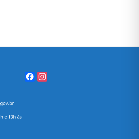
Facebook
Instagram
gov.br
h e 13h às