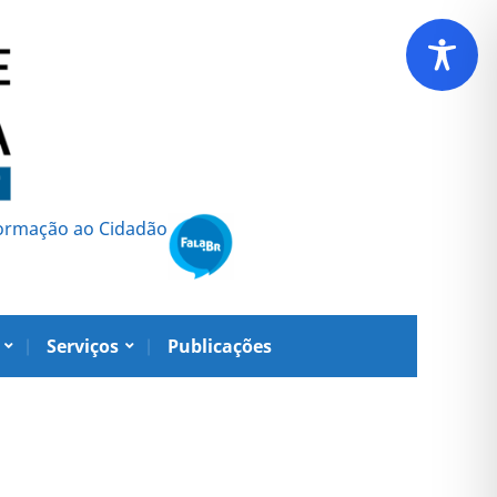
formação ao Cidadão
Serviços
Publicações