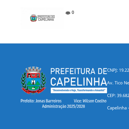
0
CNPJ: 19.2
Av. Tico Ne
CEP: 39.68
Capelinha 