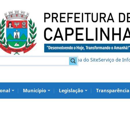
am
Política de Privacidade
Mapa do Site
Serviço de In
ional
Município
Legislação
Transparência