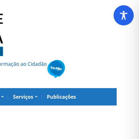
formação ao Cidadão
Serviços
Publicações