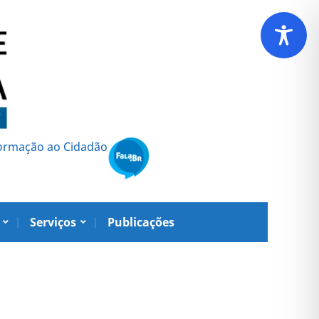
formação ao Cidadão
Serviços
Publicações