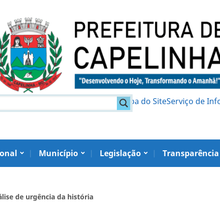
am
Política de Privacidade
Mapa do Site
Serviço de In
ional
Município
Legislação
Transparência
lise de urgência da história