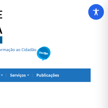
formação ao Cidadão
Serviços
Publicações