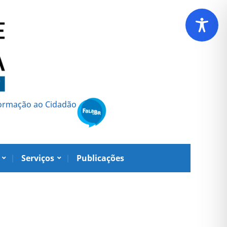
formação ao Cidadão
Serviços
Publicações