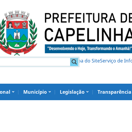
am
Política de Privacidade
Mapa do Site
Serviço de In
ional
Município
Legislação
Transparência