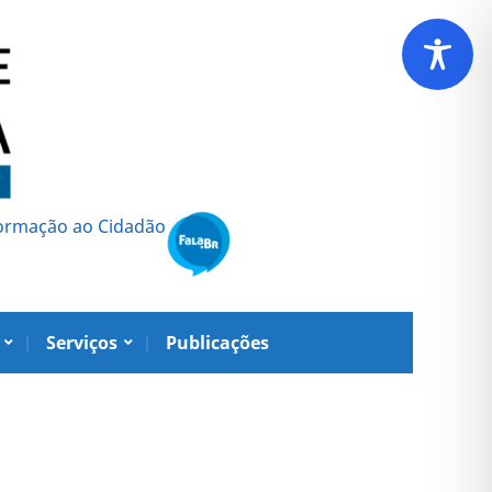
formação ao Cidadão
Serviços
Publicações