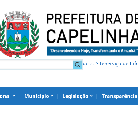
am
Política de Privacidade
Mapa do Site
Serviço de In
ional
Município
Legislação
Transparência